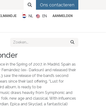
Ons contacteren
NL
EN
KELMANDJE
AANMELDEN
Metal
Pop
Rock
Reggae
onder
 in the Spring of 2007, in Madrid, Spain as
or Fernández (ex- Darksun) and released their
013 saw the release of the band’s second
rs since their last offering, “Lust for
ird album, is ready to be
music draws heavily from Symphonic and
o folk, new age and classical. With influences
rdian, Epica and Skyclad, a fantastic(al)