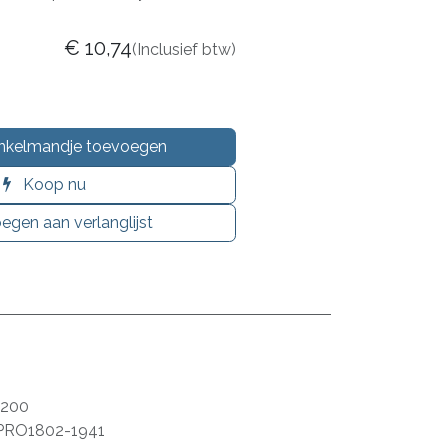
€
10,74
(Inclusief btw)
nkelmandje toevoegen
Koop nu
egen aan verlanglijst
1200
PRO1802-1941