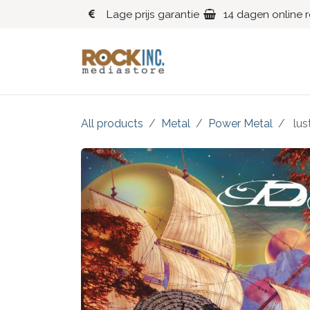
Overslaan naar inhoud
Lage prijs garantie
14 dagen online 
Blues
Klassiek
All products
Metal
Power Metal
lus