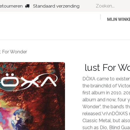
retourneren
Standaard verzending
MIJN WIN
Country
Dance
Folk
Jazz
t For Wonder
lust For W
DÖXA came to existence
the brainchild of Víct
first album in 2010. 2
album and now, four yea
Wonder”, the band’s th
released.\n\nDÖXA’S 
Classic Metal, but als
such as Dio, Blind Gua