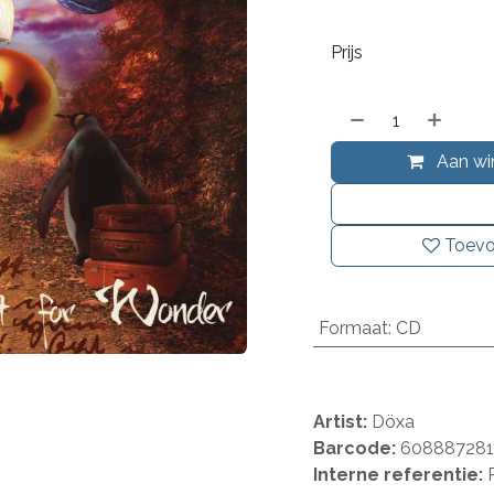
Prijs
Aan wi
Toevo
Formaat
:
CD
Artist:
Döxa
Barcode:
60888728
Interne referentie: