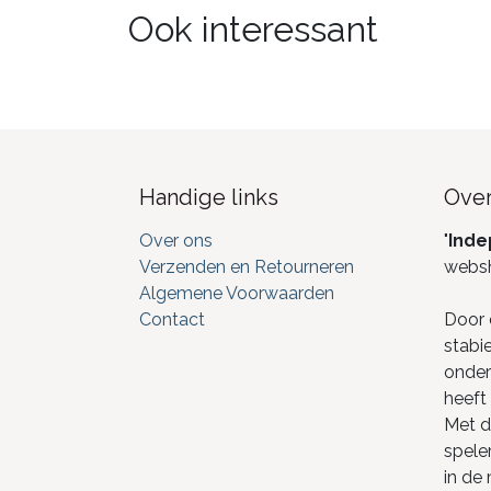
Ook interessant
Handige links
Over
Over ons
"
Inde
Verzenden en Retourneren
webs
Algemene Voorwaarden
Contact
Door 
stabi
onderd
heeft 
Met de
spele
in de