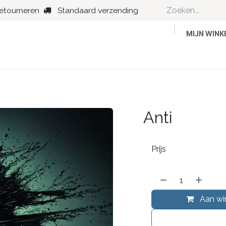
retourneren
Standaard verzending
MIJN WIN
Country
Dance
Folk
Jazz
Anti
Prijs
Aan wi