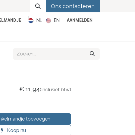
Ons contacteren
NL
EN
KELMANDJE
AANMELDEN
Metal
Pop
Rock
Reggae
€
11,94
(Inclusief btw)
nkelmandje toevoegen
Koop nu