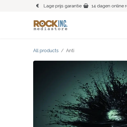
Overslaan naar inhoud
Lage prijs garantie
14 dagen online 
Blues
Klassiek
All products
Anti