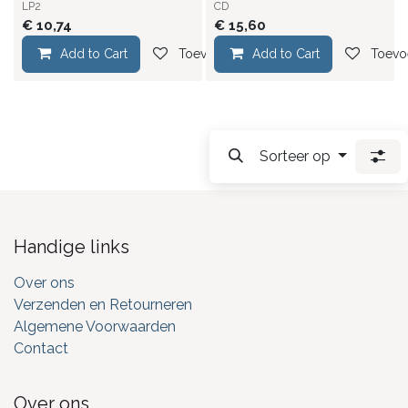
LP2
CD
€
10,74
€
15,60
Add to Cart
Toevoegen aan verlanglijst
Add to Cart
Toevoe
Sorteer op
Handige links
Over ons
Verzenden en Retourneren
Algemene Voorwaarden
Contact
Over ons