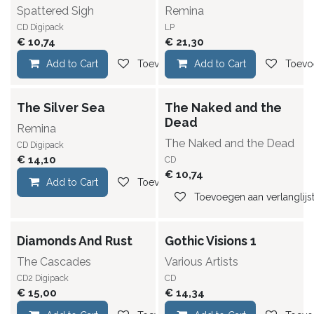
Spattered Sigh
Remina
CD Digipack
LP
€
10,74
€
21,30
Add to Cart
Toevoegen aan verlanglijst
Add to Cart
Toevoe
The Silver Sea
The Naked and the
Dead
Remina
The Naked and the Dead
CD Digipack
€
14,10
CD
€
10,74
Add to Cart
Toevoegen aan verlanglijst
Toevoegen aan verlanglijs
Diamonds And Rust
Gothic Visions 1
The Cascades
Various Artists
CD2 Digipack
CD
€
15,00
€
14,34