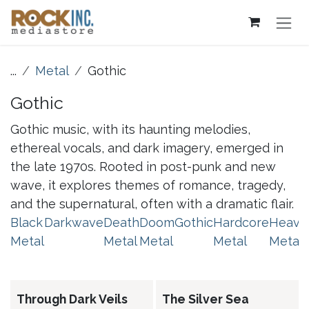
Overslaan naar inhoud
...
Metal
Gothic
Gothic
Gothic music, with its haunting melodies,
ethereal vocals, and dark imagery, emerged in
the late 1970s. Rooted in post-punk and new
wave, it explores themes of romance, tragedy,
and the supernatural, often with a dramatic flair.
Black
Darkwave
Death
Doom
Gothic
Hardcore
Heavy
Metal
Metal
Metal
Metal
Metal
Through Dark Veils
The Silver Sea