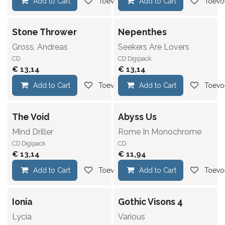
Add to Cart
Toevoegen aan verlanglijst
Add to Cart
Toevoe
Stone Thrower
Nepenthes
Gross, Andreas
Seekers Are Lovers
CD
CD Digipack
€
13,14
€
13,14
Add to Cart
Toevoegen aan verlanglijst
Add to Cart
Toevoe
The Void
Abyss Us
Mind Driller
Rome In Monochrome
CD Digipack
CD
€
13,14
€
11,94
Add to Cart
Toevoegen aan verlanglijst
Add to Cart
Toevoe
Ionia
Gothic Visons 4
Lycia
Various