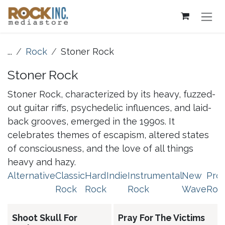
Overslaan naar inhoud
...
Rock
Stoner Rock
Stoner Rock
Stoner Rock, characterized by its heavy, fuzzed-
out guitar riffs, psychedelic influences, and laid-
back grooves, emerged in the 1990s. It
celebrates themes of escapism, altered states
of consciousness, and the love of all things
heavy and hazy.
Alternative
Classic
Hard
Indie
Instrumental
New
Pro
Rock
Rock
Rock
Wave
Roc
Shoot Skull For
Pray For The Victims