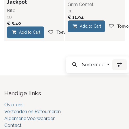
Jackpot
Grim Comet
Rite
CD
€
11,94
CD
€
5,40
Add to Cart
Toevoe
Add to Cart
Toevoegen aan verlanglijst
Sorteer op
Handige links
Over ons
Verzenden en Retourneren
Algemene Voorwaarden
Contact