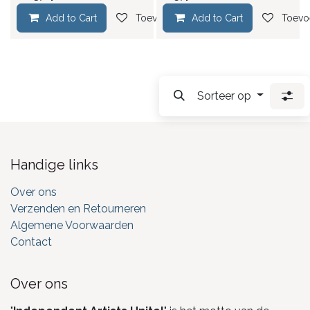
Add to Cart
Toevoegen aan verlanglijst
Add to Cart
Toevoe
Sorteer op
Handige links
Over ons
Verzenden en Retourneren
Algemene Voorwaarden
Contact
Over ons