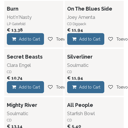
Burn
On The Blues Side
Hot'n'Nasty
Joey Amenta
LP
Gatefold
CD Digipack
€
13,38
€
11,94
Add to Cart
Toevoegen aan verlanglijst
Add to Cart
Toevoe
Secret Beasts
Silverliner
Clara Engel
Soulmatic
CD
CD
€
10,74
€
11,94
Add to Cart
Toevoegen aan verlanglijst
Add to Cart
Toevoe
Mighty River
All People
Soulmatic
Starfish Bowl
CD
CD
€
13,14
€
5,40