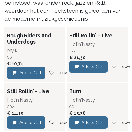
beïnvloed, waaronder rock, jazz en R&B,
waardoor het een hoeksteen is geworden van
de moderne muziekgeschiedenis.
Rough Riders And
Still Rollin' – Live
Underdogs
Hot'n'Nasty
Mylk
LP2
€
21,30
CD
€
10,74
Add to Cart
Toevoe
Add to Cart
Toevoegen aan verlanglijst
Still Rollin' - Live
Burn
Hot'n'Nasty
Hot'n'Nasty
CD2
CD
€
14,10
€
13,38
Add to Cart
Toevoegen aan verlanglijst
Add to Cart
Toevoe