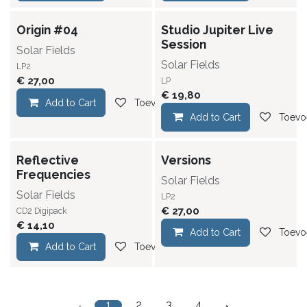
Origin #04
Studio Jupiter Live
Session
Solar Fields
Solar Fields
LP2
€
27,00
LP
€
19,80
Add to Cart
Toevoegen aan verlanglijst
Add to Cart
Toevoe
Reflective
Versions
Frequencies
Solar Fields
Solar Fields
LP2
€
27,00
CD2 Digipack
€
14,10
Add to Cart
Toevoe
Add to Cart
Toevoegen aan verlanglijst
1
2
3
4