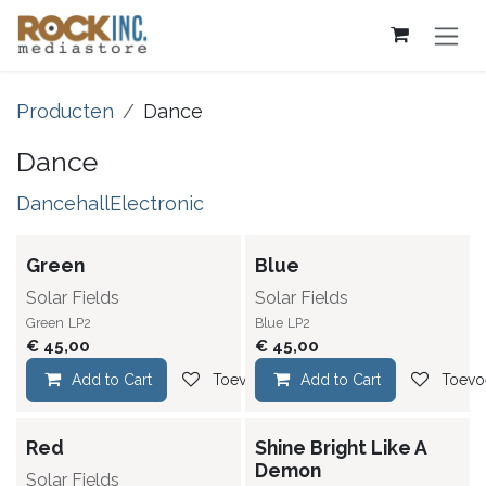
Overslaan naar inhoud
Producten
Dance
Dance
Dancehall
Electronic
Green
Blue
Solar Fields
Solar Fields
Green
LP2
Blue
LP2
€
45,00
€
45,00
Add to Cart
Toevoegen aan verlanglijst
Add to Cart
Toevoe
Red
Shine Bright Like A
Demon
Solar Fields