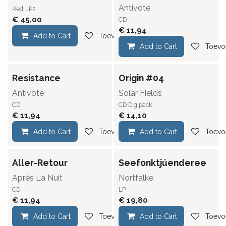
Antivote
Red
LP2
€
45,00
CD
€
11,94
Add to Cart
Toevoegen aan verlanglijst
Add to Cart
Toevoe
Resistance
Origin #04
Antivote
Solar Fields
CD
CD Digipack
€
11,94
€
14,10
Add to Cart
Toevoegen aan verlanglijst
Add to Cart
Toevoe
Aller-Retour
Seefonktjúenderee
Après La Nuit
Nortfalke
CD
LP
€
11,94
€
19,80
Add to Cart
Toevoegen aan verlanglijst
Add to Cart
Toevoe