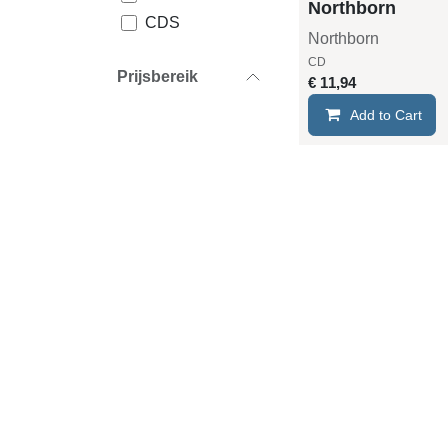
Northborn
CDS
Northborn
CDS/DVD
CD
Prijsbereik
CDS Digipack
€
11,94
CD EP
Add to Cart
CD EP
Digipack
CD Digipack
CD2
CD2 Digipack
CD3
CD3 Digipack
CD4
CD4 Digipack
DVD
DVD Digipack
DVD2