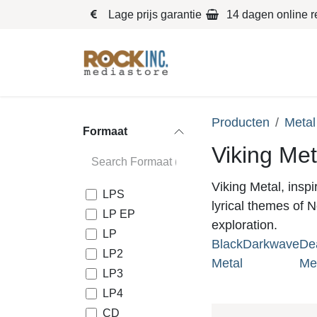
Overslaan naar inhoud
Lage prijs garantie
14 dagen online r
Blues
Klassiek
Producten
Metal
Formaat
Viking Met
Viking Metal, insp
LPS
lyrical themes of 
LP EP
exploration.
LP
Black
Darkwave
De
LP2
Metal
Me
LP3
LP4
CD