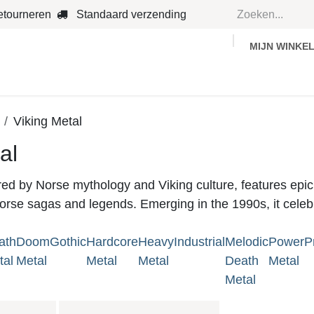
etourneren
Standaard verzending
MIJN WINKE
Country
Dance
Folk
Jazz
Viking Metal
al
ired by Norse mythology and Viking culture, features epic
Norse sagas and legends. Emerging in the 1990s, it celebr
ath
Doom
Gothic
Hardcore
Heavy
Industrial
Melodic
Power
P
tal
Metal
Metal
Metal
Death
Metal
Metal