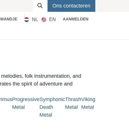
Ons contacteren
LMANDJE
AANMELDEN
NL
EN
Metal
Pop
Rock
Reggae
 melodies, folk instrumentation, and
ates the spirit of adventure and
rimus
Progressive
Symphonic
Thrash
Viking
Metal
Death
Metal
Metal
Metal