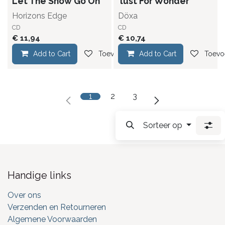
Let The Show Go On
lust For Wonder
Horizons Edge
Döxa
CD
CD
€
11,94
€
10,74
Add to Cart
Toevoegen aan verlanglijst
Add to Cart
Toevoe
1
2
3
Sorteer op
Handige links
Over ons
Verzenden en Retourneren
Algemene Voorwaarden