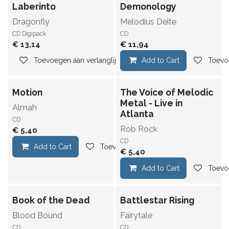
Laberinto
Demonology
Dragonfly
Melodius Deite
CD Digipack
CD
€
13,14
€
11,94
Toevoegen aan verlanglijst
Add to Cart
Toevoe
Motion
The Voice of Melodic
Metal - Live in
Almah
Atlanta
CD
Rob Rock
€
5,40
CD
Add to Cart
Toevoegen aan verlanglijst
€
5,40
Add to Cart
Toevoe
Book of the Dead
Battlestar Rising
Blood Bound
Fairytale
CD
CD