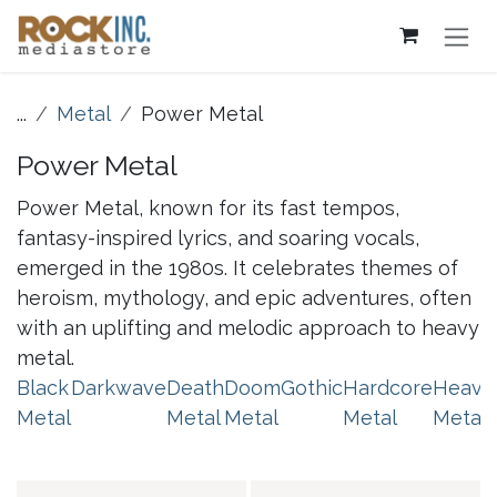
Overslaan naar inhoud
...
Metal
Power Metal
Power Metal
Power Metal, known for its fast tempos,
fantasy-inspired lyrics, and soaring vocals,
emerged in the 1980s. It celebrates themes of
heroism, mythology, and epic adventures, often
with an uplifting and melodic approach to heavy
metal.
Black
Darkwave
Death
Doom
Gothic
Hardcore
Heavy
Metal
Metal
Metal
Metal
Metal