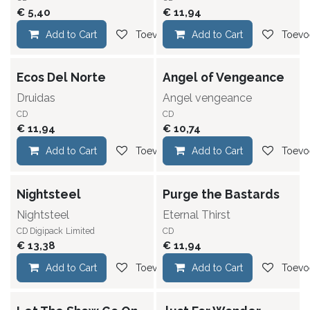
€
5,40
€
11,94
Add to Cart
Toevoegen aan verlanglijst
Add to Cart
Toevoe
Ecos Del Norte
Angel of Vengeance
Druidas
Angel vengeance
CD
CD
€
11,94
€
10,74
Add to Cart
Toevoegen aan verlanglijst
Add to Cart
Toevoe
Nightsteel
Purge the Bastards
Nightsteel
Eternal Thirst
CD Digipack
Limited
CD
€
13,38
€
11,94
Add to Cart
Toevoegen aan verlanglijst
Add to Cart
Toevoe