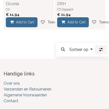
Ciconia
DRH
CD
CD Digipack
€
11,94
€
11,94
Add to Cart
Toevoegen aan verlanglijst
Add to Cart
Toevoe
Sorteer op
Handige links
Over ons
Verzenden en Retourneren
Algemene Voorwaarden
Contact