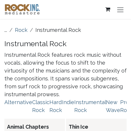
Overslaan naar inhoud
...
Rock
Instrumental Rock
Instrumental Rock
Instrumental Rock features rock music without
vocals, allowing the focus to shift to the
virtuosity of the musicians and the complexity of
the compositions. It spans various subgenres,
from surf rock to progressive rock, showcasing
instrumental prowess.
Alternative
Classic
Hard
Indie
Instrumental
New
Pro
Rock
Rock
Rock
Wave
Roc
Animal Chapters
Thin Ice