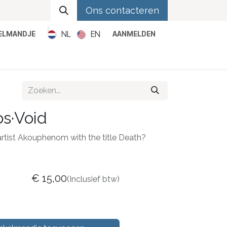
Ons contacteren
NL
EN
KELMANDJE
AANMELDEN
Metal
Pop
Rock
Reggae
s·Void
artist Akouphenom with the title Death?
€
15,00
(Inclusief btw)