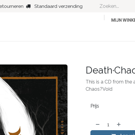
retourneren
Standaard verzending
MIJN WIN
Country
Dance
Folk
Jazz
Death·Chao
This is a CD from the 
Chaos?Void
Prijs