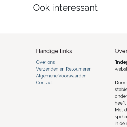
Ook interessant
Handige links
Over
Over ons
"
Inde
Verzenden en Retourneren
webs
Algemene Voorwaarden
Contact
Door 
stabi
onderd
heeft 
Met de
spele
in de