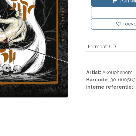
Aan wi
Toevo
Formaat
:
CD
Artist:
Akouphenom
Barcode:
301660563
Interne referentie: