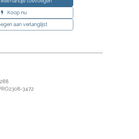
nkelmandje toevoegen
Koop nu
egen aan verlanglijst
288
PRO2308-3472