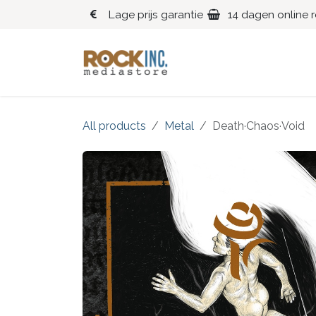
Overslaan naar inhoud
Lage prijs garantie
14 dagen online 
Blues
Klassiek
All products
Metal
Death·Chaos·Void