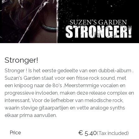
Stronger!
Stronger ! Is het eerste gedeelte van een dubbel-album .
Suzan's Garden staat voor een frisse rock sound, met
een knipoog naar de 80's .Meerstemmige vocalen en
progressieve invloeden, maken deze release complex en
interessant. Voor de liefhebber van melodische rock,
waarin stevige gitaarpartijen en vette analoge synths
elkaar prima aanvullen.
€
5.40
Price
(Tax included)