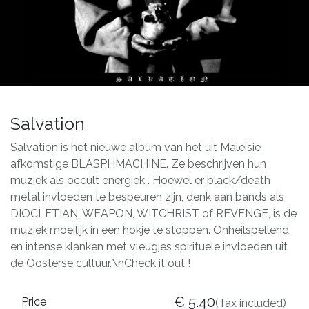
Salvation
Salvation is het nieuwe album van het uit Maleisie
afkomstige BLASPHMACHINE. Ze beschrijven hun
muziek als occult energiek . Hoewel er black/death
metal invloeden te bespeuren zijn, denk aan bands als
DIOCLETIAN, WEAPON, WITCHRIST of REVENGE, is de
muziek moeilijk in een hokje te stoppen. Onheilspellend
en intense klanken met vleugjes spirituele invloeden uit
de Oosterse cultuur.\nCheck it out !
€
5.40
Price
(Tax included)