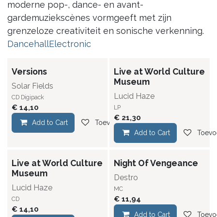
moderne pop-, dance- en avant-
gardemuziekscènes vormgeeft met zijn
grenzeloze creativiteit en sonische verkenning.
Dancehall
Electronic
Versions
Live at World Culture
Museum
Solar Fields
Lucid Haze
CD Digipack
€
14,10
LP
€
21,30
Add to Cart
Toevoegen aan verlanglijst
Add to Cart
Toevoe
Live at World Culture
Night Of Vengeance
Museum
Destro
Lucid Haze
MC
€
11,94
CD
€
14,10
Add to Cart
Toevoe