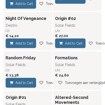
Add to Cart
Toevoegen aan verlanglijst
Night Of Vengeance
Origin #02
Destro
Solar Fields
CD
LP2
€
14,10
€
27,00
Add to Cart
Toevoegen aan verlanglijst
Add to Cart
Toevoe
Random Friday
Formations
Solar Fields
Solar Fields
CD
LP2
€
13,38
€
24,60
Add to Cart
Toevoegen aan verlanglijst
Toevoegen aan verlanglijs
Origin #01
Altered-Second
Movements
Solar Fields