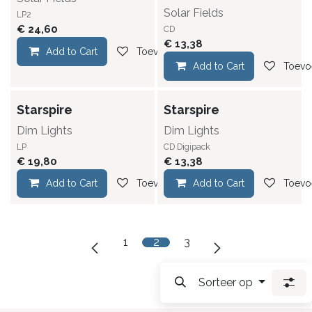
Solar Fields
LP2
€
24,60
CD
€
13,38
Add to Cart
Toevoegen aan verlanglijst
Add to Cart
Toevoe
Starspire
Starspire
Dim Lights
Dim Lights
LP
CD Digipack
€
19,80
€
13,38
Add to Cart
Toevoegen aan verlanglijst
Add to Cart
Toevoe
1
2
3
Sorteer op