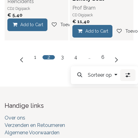
Reincidents
Prof Bram
CD2 Digipack
€
5,40
CD Digipack
€
11,40
Add to Cart
Toevoegen aan verlanglijst
Add to Cart
Toevoe
1
2
3
4
…
6
Sorteer op
Handige links
Over ons
Verzenden en Retourneren
Algemene Voorwaarden