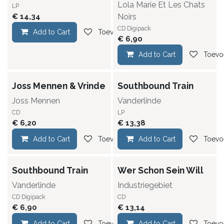
Lola Marie Et Les Chats
LP
€
14,34
Noirs
CD Digipack
Add to Cart
Toevoegen aan verlanglijst
€
6,90
Add to Cart
Toevoe
Joss Mennen & Vrinde
Southbound Train
Joss Mennen
Vanderlinde
CD
LP
€
6,20
€
13,38
Add to Cart
Toevoegen aan verlanglijst
Add to Cart
Toevoe
Southbound Train
Wer Schon Sein Will
Vanderlinde
Industriegebiet
CD Digipack
CD
€
6,90
€
13,14
Add to Cart
Toevoegen aan verlanglijst
Add to Cart
Toevoe