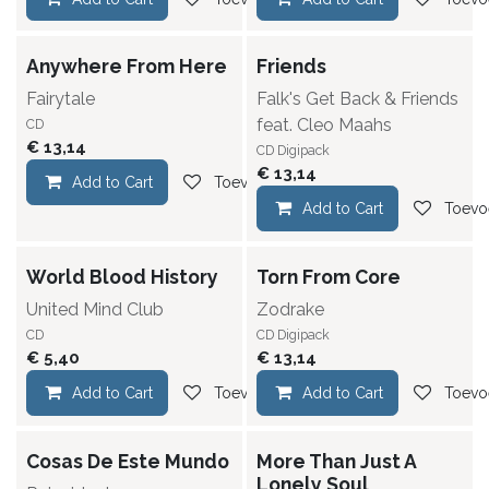
Anywhere From Here
Friends
Fairytale
Falk's Get Back & Friends
feat. Cleo Maahs
CD
€
13,14
CD Digipack
€
13,14
Add to Cart
Toevoegen aan verlanglijst
Add to Cart
Toevoe
World Blood History
Torn From Core
United Mind Club
Zodrake
CD
CD Digipack
€
5,40
€
13,14
Add to Cart
Toevoegen aan verlanglijst
Add to Cart
Toevoe
Cosas De Este Mundo
More Than Just A
Lonely Soul