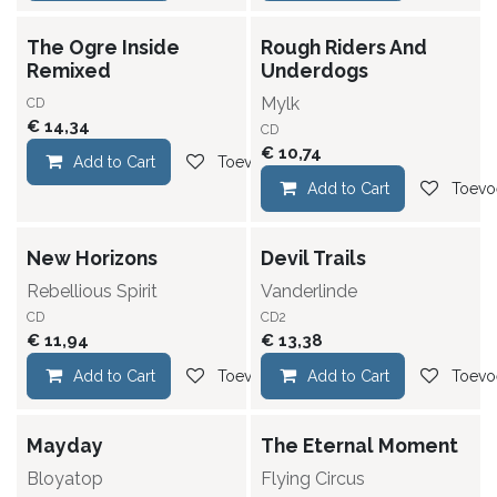
The Ogre Inside
Rough Riders And
Remixed
Underdogs
Mylk
CD
€
14,34
CD
€
10,74
Add to Cart
Toevoegen aan verlanglijst
Add to Cart
Toevoe
New Horizons
Devil Trails
Rebellious Spirit
Vanderlinde
CD
CD2
€
11,94
€
13,38
Add to Cart
Toevoegen aan verlanglijst
Add to Cart
Toevoe
Mayday
The Eternal Moment
Bloyatop
Flying Circus