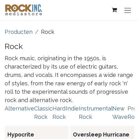
Overslaan naar inhoud
Producten
Rock
Rock
Rock music, originating in the 1950s, is
characterized by its use of electric guitars,
drums, and vocals. It encompasses a wide range
of styles, from the raw energy of early rock 'n'
roll to the experimental sounds of progressive
rock and alternative rock.
Alternative
Classic
Hard
Indie
Instrumental
New
Pro
Rock
Rock
Rock
Wave
Roc
Hypocrite
Oversleep Hurricane