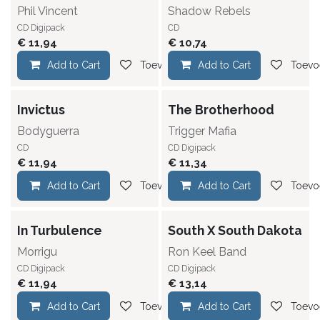
Phil Vincent
Shadow Rebels
CD Digipack
CD
€
11,94
€
10,74
Add to Cart
Toevoegen aan verlanglijst
Add to Cart
Toevoe
Invictus
The Brotherhood
Bodyguerra
Trigger Mafia
CD
CD Digipack
€
11,94
€
11,34
Add to Cart
Toevoegen aan verlanglijst
Add to Cart
Toevoe
In Turbulence
South X South Dakota
Morrigu
Ron Keel Band
CD Digipack
CD Digipack
€
11,94
€
13,14
Add to Cart
Toevoegen aan verlanglijst
Add to Cart
Toevoe