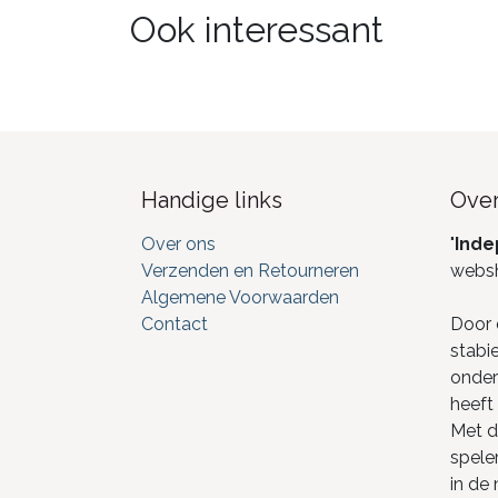
Ook interessant
Handige links
Over
Over ons
"
Inde
Verzenden en Retourneren
webs
Algemene Voorwaarden
Contact
Door 
stabi
onderd
heeft 
Met de
spele
in de