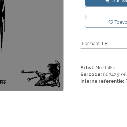
Aan wi
Toevo
Formaat
:
LP
Artist:
Nortfalke
Barcode:
662425108
Interne referentie: