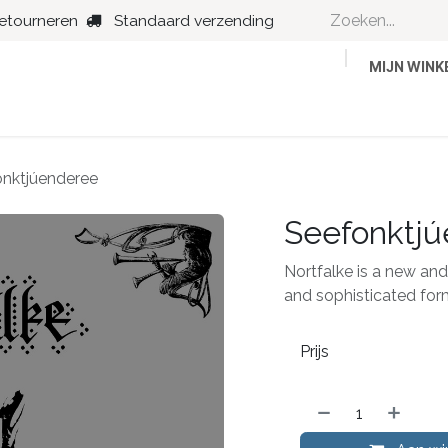
retourneren
Standaard verzending
MIJN WIN
Country
Dance
Folk
Jazz
nktjúenderee
Seefonktj
Nortfalke is a new and
and sophisticated for
Prijs