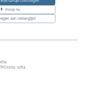
nkelmandje toevoegen
Koop nu
egen aan verlanglijst
459
PRO2205-3284