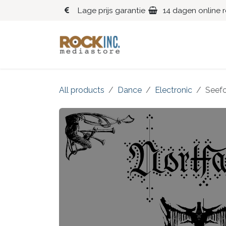
Overslaan naar inhoud
Lage prijs garantie
14 dagen online 
Blues
Klassiek
All products
Dance
Electronic
Seefo