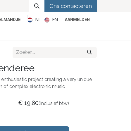
Ons contacteren
NL
EN
KELMANDJE
AANMELDEN
Metal
Pop
Rock
Reggae
úenderee
 enthusiastic project creating a very unique
m of complex electronic music
€
19,80
(Inclusief btw)