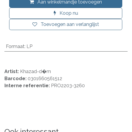
Aan winkelmandje toevoegen
Koop nu
Toevoegen aan verlanglijst
Formaat
:
LP
Artist:
Khazad-d�m
Barcode:
0301660561512
Interne referentie:
PRO2203-3260
Ook interessant