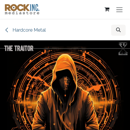
Overslaan naar inhoud
Hardcore Metal