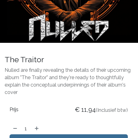
The Traitor
Nulled are finally revealing the details of their upcoming
album "The Traitor" and they're ready to thoughtfully
explain the conceptual underpinnings of their album's
cover
€
11,94
Prijs
(Inclusief btw)