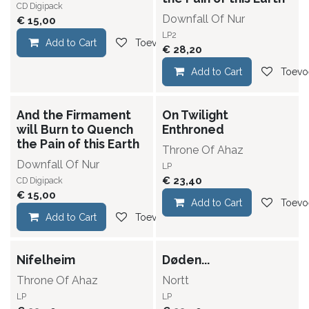
CD Digipack
Downfall Of Nur
€
15,00
LP2
Add to Cart
Toevoegen aan verlanglijst
€
28,20
Add to Cart
Toevoe
And the Firmament
On Twilight
will Burn to Quench
Enthroned
the Pain of this Earth
Throne Of Ahaz
Downfall Of Nur
LP
€
23,40
CD Digipack
€
15,00
Add to Cart
Toevoe
Add to Cart
Toevoegen aan verlanglijst
Nifelheim
Døden...
Throne Of Ahaz
Nortt
LP
LP