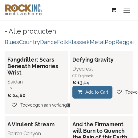
Overslaan naar inhoud
- Alle producten
Blues
Country
Dance
Folk
Klassiek
Metal
Pop
Reggae
Fangdriller: Scars
Defying Gravity
Beneath Memories
Dyecrest
Wrist
CD Digipack
Saidan
€
13,14
LP
Add to Cart
Toevoe
€
24,60
Toevoegen aan verlanglijst
A Virulent Stream
And the Firmament
will Burn to Quench
Barren Canyon
the Pain of this Earth