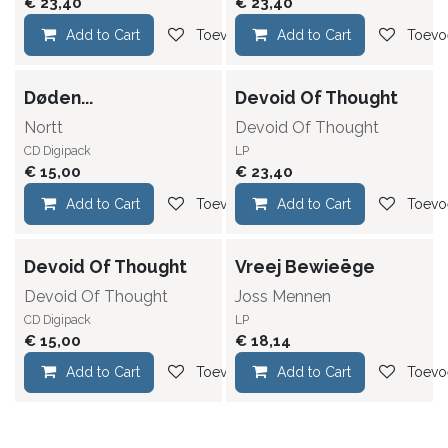
€
23,40
€
23,40
Add to Cart
Toevoegen aan verlanglijst
Add to Cart
Toevoe
Døden...
Devoid Of Thought
Nortt
Devoid Of Thought
CD Digipack
LP
€
15,00
€
23,40
Add to Cart
Toevoegen aan verlanglijst
Add to Cart
Toevoe
Devoid Of Thought
Vreej Bewieëge
Devoid Of Thought
Joss Mennen
CD Digipack
LP
€
15,00
€
18,14
Add to Cart
Toevoegen aan verlanglijst
Add to Cart
Toevoe