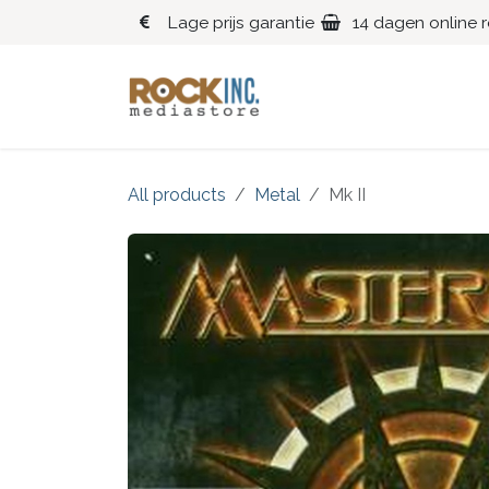
Overslaan naar inhoud
Lage prijs garantie
14 dagen online 
Blues
Klassiek
All products
Metal
Mk II