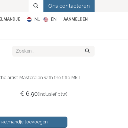
Ons contacteren
NL
EN
KELMANDJE
AANMELDEN
Metal
Pop
Rock
Reggae
he artist Masterplan with the title Mk Ii
€
6,90
(Inclusief btw)
nkelmandje toevoegen