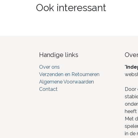
Ook interessant
Handige links
Over
Over ons
"
Inde
Verzenden en Retourneren
webs
Algemene Voorwaarden
Contact
Door 
stabi
onderd
heeft 
Met de
spele
in de