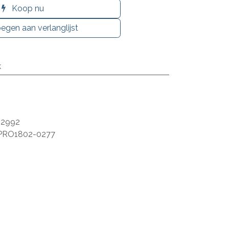
Koop nu
egen aan verlanglijst
k
52992
PRO1802-0277