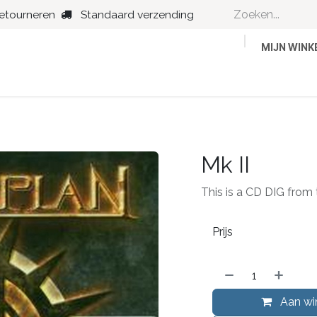
retourneren
Standaard verzending
MIJN WIN
Country
Dance
Folk
Jazz
Mk II
This is a CD DIG from t
Prijs
Aan wi