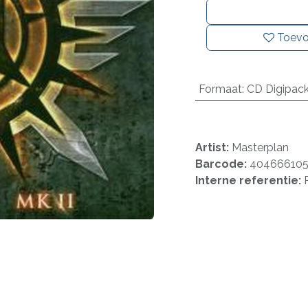
Toevo
Formaat
:
CD Digipac
Artist:
Masterplan
Barcode:
40466610
Interne referentie: