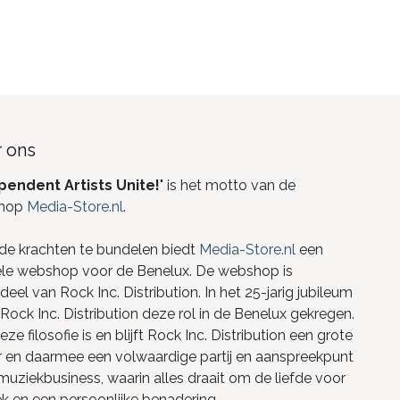
 ons
pendent Artists Unite!
" is het motto van de
hop
Media-Store.nl
.
de krachten te bundelen biedt
Media-Store.nl
een
ele webshop voor de Benelux. De webshop is
eel van Rock Inc. Distribution. In het 25-jarig jubileum
Rock Inc. Distribution deze rol in de Benelux gekregen.
ze filosofie is en blijft Rock Inc. Distribution een grote
r en daarmee een volwaardige partij en aanspreekpunt
 muziekbusiness, waarin alles draait om de liefde voor
k en een persoonlijke benadering.