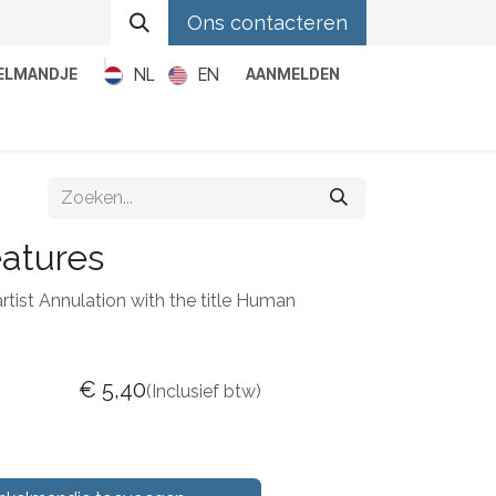
Ons contacteren
NL
EN
KELMANDJE
AANMELDEN
Metal
Pop
Rock
Reggae
atures
artist Annulation with the title Human
€
5,40
(Inclusief btw)