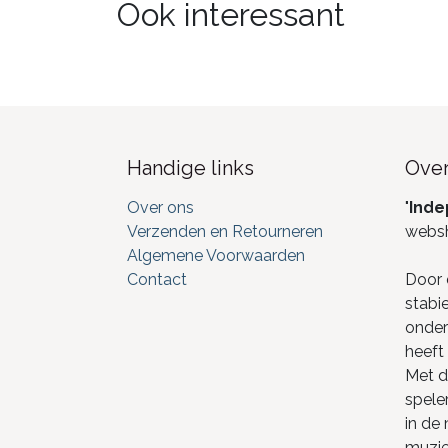
Ook interessant
Handige links
Over
Over ons
"
Inde
Verzenden en Retourneren
webs
Algemene Voorwaarden
Contact
Door 
stabi
onderd
heeft 
Met de
spele
in de
muzie