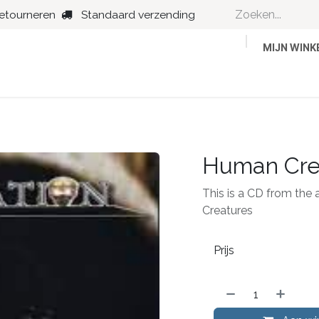
retourneren
Standaard verzending
MIJN WIN
Country
Dance
Folk
Jazz
Human Cre
This is a CD from the 
Creatures
Prijs