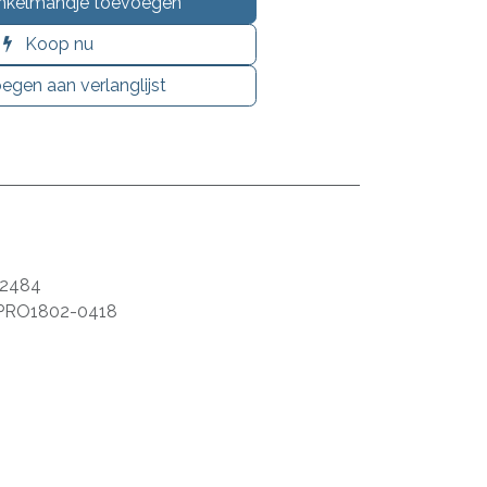
nkelmandje toevoegen
Koop nu
egen aan verlanglijst
72484
PRO1802-0418