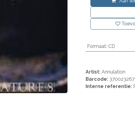
Aan wi
Toevo
Formaat
:
CD
Artist:
Annulation
Barcode:
37002326
Interne referentie: