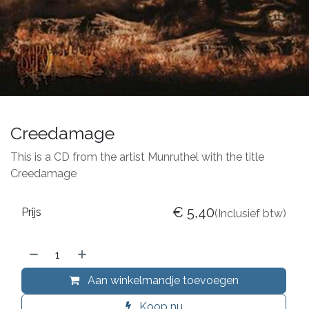
Creedamage
This is a CD from the artist Munruthel with the title
Creedamage
€
5,40
Prijs
(Inclusief btw)
Aan winkelmandje toevoegen
Koop nu