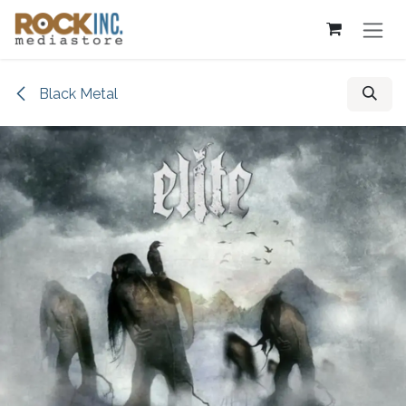
Overslaan naar inhoud
Black Metal