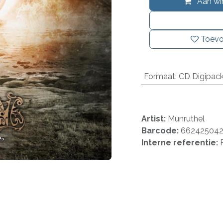
Aan wi
Toevo
Formaat
:
CD Digipac
Artist:
Munruthel
Barcode:
662425042
Interne referentie: