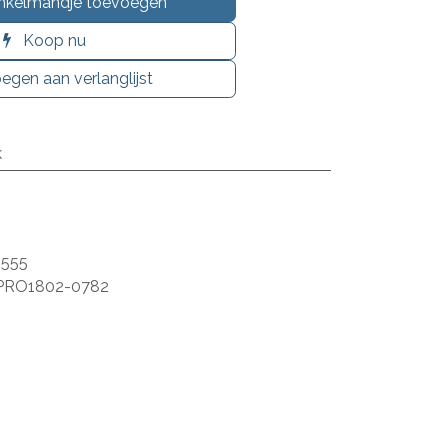
nkelmandje toevoegen
Koop nu
egen aan verlanglijst
k
555
PRO1802-0782