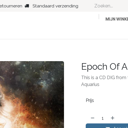
retourneren
Standaard verzending
MIJN WIN
Country
Dance
Folk
Jazz
Epoch Of A
This is a CD DIG from 
Aquarius
Prijs