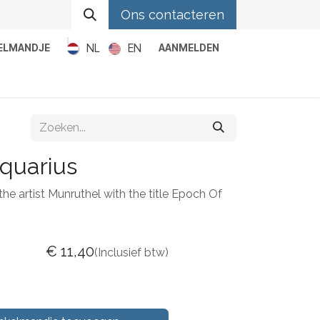
Ons contacteren
NL
EN
KELMANDJE
AANMELDEN
Metal
Pop
Rock
Reggae
quarius
the artist Munruthel with the title Epoch Of
€
11,40
(Inclusief btw)