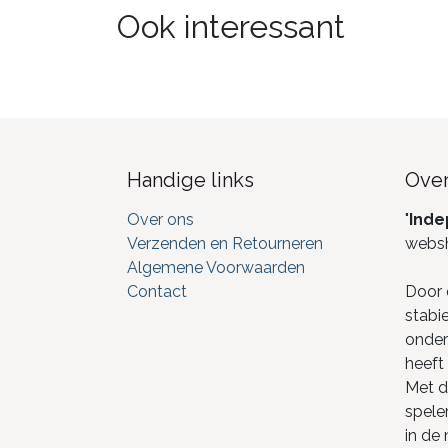
Ook interessant
Handige links
Over
Over ons
"
Inde
Verzenden en Retourneren
webs
Algemene Voorwaarden
Contact
Door 
stabi
onderd
heeft 
Met de
spele
in de