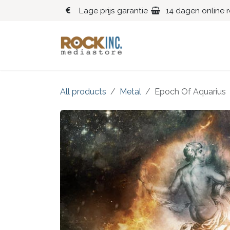
Overslaan naar inhoud
Lage prijs garantie
14 dagen online 
Blues
Klassiek
All products
Metal
Epoch Of Aquarius