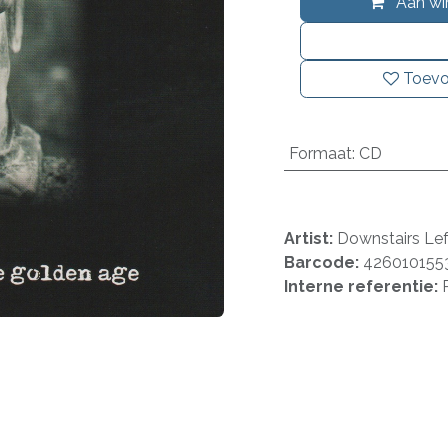
Aan wi
Toevo
Formaat
:
CD
Artist:
Downstairs Lef
Barcode:
426010155
Interne referentie: