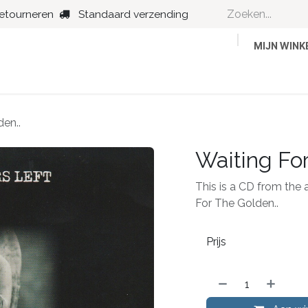
retourneren
Standaard verzending
MIJN WIN
Country
Dance
Folk
Jazz
en..
Waiting For
This is a CD from the a
For The Golden..
Prijs