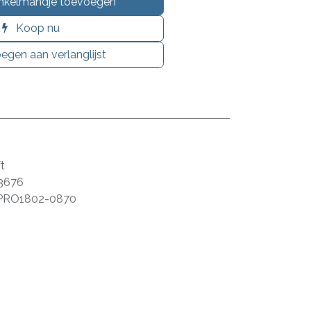
nkelmandje toevoegen
Koop nu
egen aan verlanglijst
t
3676
PRO1802-0870