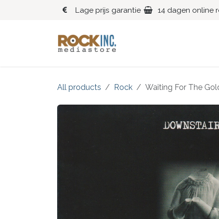
Overslaan naar inhoud
Lage prijs garantie
14 dagen online 
Blues
Klassiek
All products
Rock
Waiting For The Gold