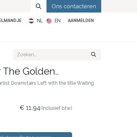
Ons contacteren
NL
EN
KELMANDJE
AANMELDEN
Metal
Pop
Rock
Reggae
 The Golden..
rtist Downstairs Left with the title Waiting
€
11,94
(Inclusief btw)