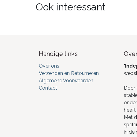
Ook interessant
Handige links
Over
Over ons
"
Inde
Verzenden en Retourneren
webs
Algemene Voorwaarden
Contact
Door 
stabi
onderd
heeft 
Met de
spele
in de