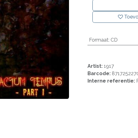
Toevo
Formaat
:
CD
Artist:
1917
Barcode:
871725227
Interne referentie: