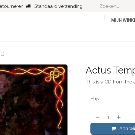
retourneren
Standaard verzending
MIJN WIN
Country
Dance
Folk
Jazz
1)
Actus Temp
This is a CD from the a
Prijs
Aan wi