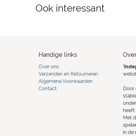
Ook interessant
Handige links
Over
Over ons
"
Inde
Verzenden en Retourneren
webs
Algemene Voorwaarden
Contact
Door 
stabi
onderd
heeft 
Met de
spele
in de