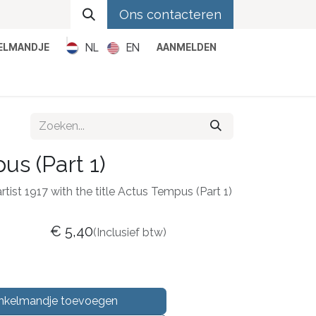
Ons contacteren
NL
EN
KELMANDJE
AANMELDEN
Metal
Pop
Rock
Reggae
us (Part 1)
rtist 1917 with the title Actus Tempus (Part 1)
€
5,40
(Inclusief btw)
nkelmandje toevoegen