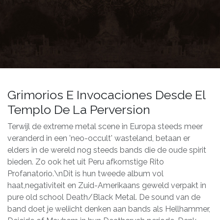
Grimorios E Invocaciones Desde El
Templo De La Perversion
Terwijl de extreme metal scene in Europa steeds meer
veranderd in een 'neo-occult' wasteland, betaan er
elders in de wereld nog steeds bands die de oude spirit
bieden. Zo ook het uit Peru afkomstige Rito
Profanatorio.\nDit is hun tweede album vol
haat,negativiteit en Zuid-Amerikaans geweld verpakt in
pure old school Death/Black Metal. De sound van de
band doet je weliicht denken aan bands als Hellhammer,