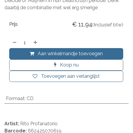
Deicide of Mayhem in hun Deathcrush periode. Denk
daarbij de combinatie met wel erg smerige
€
11,94
Prijs
(Inclusief btw)
Aan winkelmandje toevoegen
Koop nu
Toevoegen aan verlanglijst
Formaat
:
CD
Artist:
Rito Profanatorio
Barcode:
662425070619