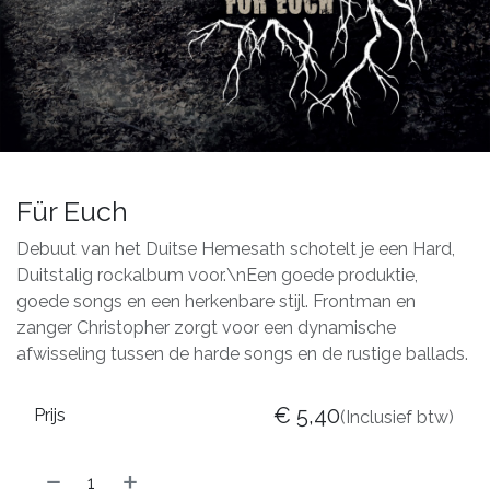
Für Euch
Debuut van het Duitse Hemesath schotelt je een Hard,
Duitstalig rockalbum voor.\nEen goede produktie,
goede songs en een herkenbare stijl. Frontman en
zanger Christopher zorgt voor een dynamische
afwisseling tussen de harde songs en de rustige ballads.
€
5,40
Prijs
(Inclusief btw)