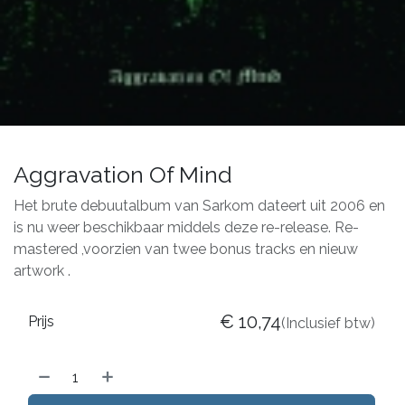
Aggravation Of Mind
Het brute debuutalbum van Sarkom dateert uit 2006 en
is nu weer beschikbaar middels deze re-release. Re-
mastered ,voorzien van twee bonus tracks en nieuw
artwork .
€
10,74
Prijs
(Inclusief btw)