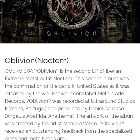
Oblivion(Noctem)
OVERVIEW: ?Oblivion? is the second LP of Iberian
Extreme Metal outfit Noctem. This second album was
the confirmation of the band in United States as it was
released by the well known record label Metalblade
Records. ?Oblivion? was recorded at Ultrasound Studios
II (Moita, Portugal) and produced by Daniel Cardoso
(Angelus Apatrida, Anathema). The artwork of the album
was created by the artist Marcelo Vasco. ?Oblivion?
received an outstanding feedback from the specialized
press and metalheads arou