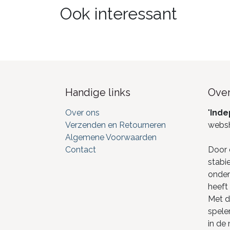
Ook interessant
Handige links
Over
Over ons
"
Inde
Verzenden en Retourneren
webs
Algemene Voorwaarden
Contact
Door 
stabi
onderd
heeft 
Met de
spele
in de