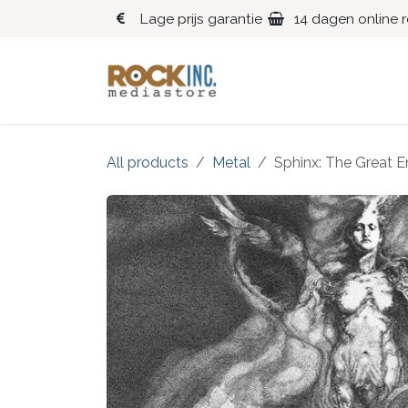
Overslaan naar inhoud
Lage prijs garantie
14 dagen online 
Blues
Klassiek
All products
Metal
Sphinx: The Great 