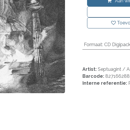
Aan wi
Toevo
Formaat
:
CD Digipac
Artist:
Septuagint / 
Barcode:
827166288
Interne referentie: