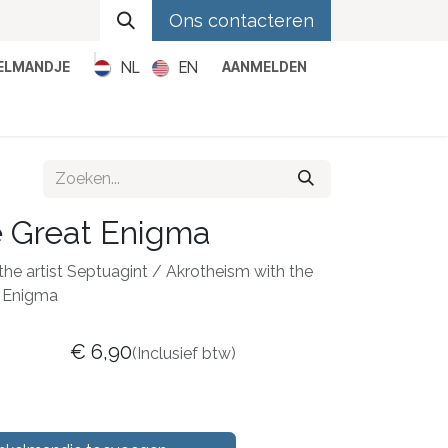
Ons contacteren
NL
EN
KELMANDJE
AANMELDEN
Metal
Pop
Rock
Reggae
e Great Enigma
the artist Septuagint / Akrotheism with the
t Enigma
€
6,90
(Inclusief btw)