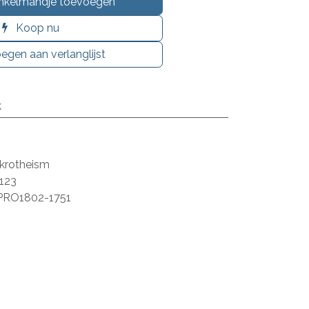
nkelmandje toevoegen
Koop nu
egen aan verlanglijst
k
Akrotheism
123
PRO1802-1751