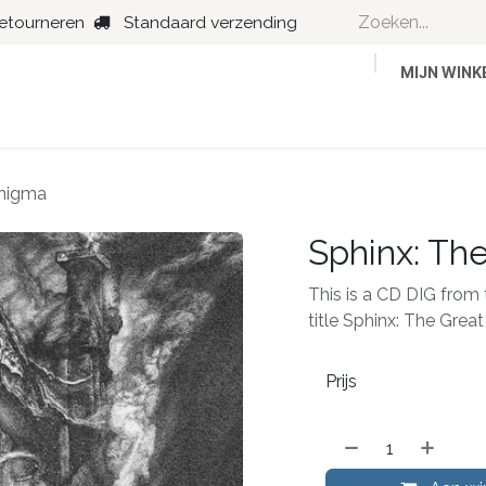
retourneren
Standaard verzending
MIJN WIN
Country
Dance
Folk
Jazz
Enigma
Sphinx: Th
This is a CD DIG from 
title Sphinx: The Grea
Prijs