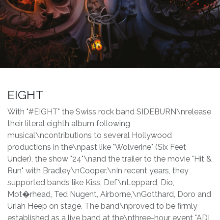
EIGHT
With "#EIGHT" the Swiss rock band SIDEBURN\nrelease
their literal eighth album following
musical\ncontributions to several Hollywood
productions in the\npast like "Wolverine" (Six Feet
Under), the show "24"\nand the trailer to the movie "Hit &
Run" with Bradley\nCooper.\nIn recent years, they
supported bands like Kiss, Def\nLeppard, Dio,
Mot�rhead, Ted Nugent, Airborne,\nGotthard, Doro and
Uriah Heep on stage. The band\nproved to be firmly
established as a live band at the\nthree-hour event "ADI