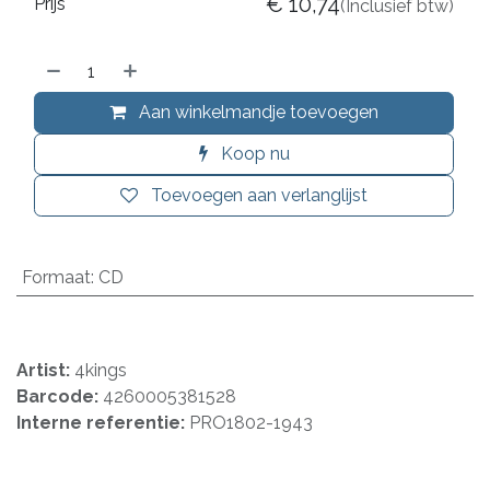
€
10,74
Prijs
(Inclusief btw)
Aan winkelmandje toevoegen
Koop nu
Toevoegen aan verlanglijst
Formaat
:
CD
Artist:
4kings
Barcode:
4260005381528
Interne referentie:
PRO1802-1943