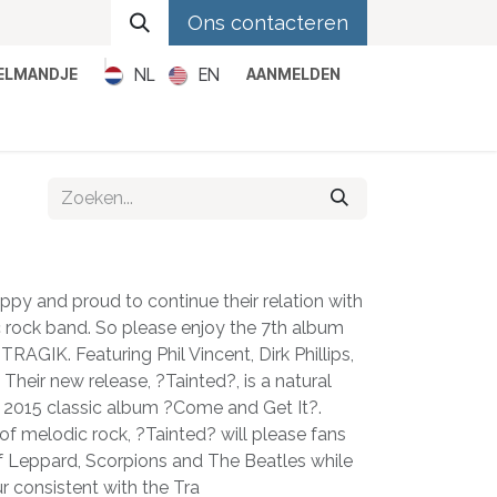
Ons contacteren
NL
EN
KELMANDJE
AANMELDEN
Metal
Pop
Rock
Reggae
y and proud to continue their relation with
c rock band. So please enjoy the 7th album
RAGIK. Featuring Phil Vincent, Dirk Phillips,
heir new release, ?Tainted?, is a natural
r 2015 classic album ?Come and Get It?.
 of melodic rock, ?Tainted? will please fans
f Leppard, Scorpions and The Beatles while
r consistent with the Tra