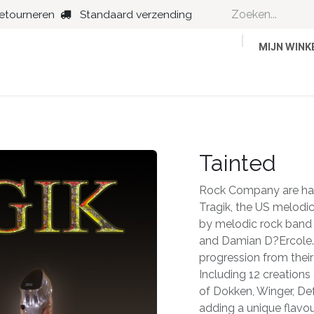
retourneren
Standaard verzending
MIJN WIN
Country
Dance
Folk
Jazz
Tainted
Rock Company are happ
Tragik, the US melodi
by melodic rock band T
and Damian D?Ercole. T
progression from thei
Including 12 creations
of Dokken, Winger, De
adding a unique flavou