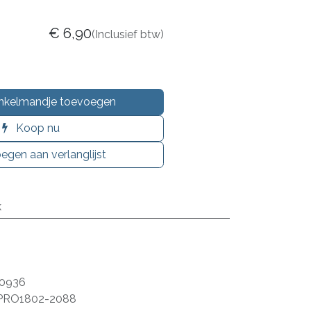
€
6,90
(Inclusief btw)
nkelmandje toevoegen
Koop nu
egen aan verlanglijst
k
0936
PRO1802-2088