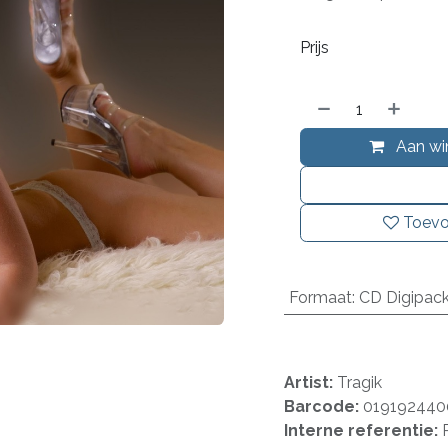
Prijs
Aan wi
Toevo
Formaat
:
CD Digipac
Artist:
Tragik
Barcode:
019192440
Interne referentie: