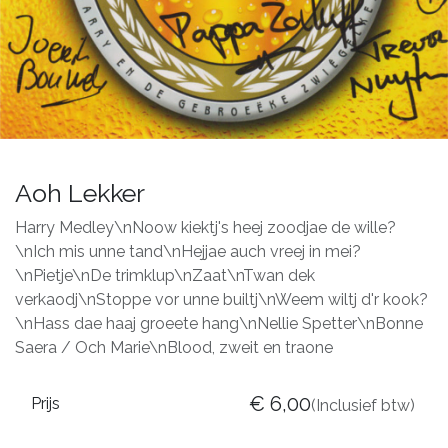
Aoh Lekker
Harry Medley\nNoow kiektj's heej zoodjae de wille?
\nIch mis unne tand\nHejjae auch vreej in mei?
\nPietje\nDe trimklup\nZaat\nTwan dek
verkaodj\nStoppe vor unne builtj\nWeem wiltj d'r kook?
\nHass dae haaj groeete hang\nNellie Spetter\nBonne
Saera / Och Marie\nBlood, zweit en traone
€
6,00
Prijs
(Inclusief btw)