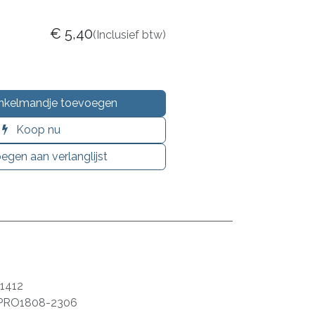
€
5,40
(Inclusief btw)
nkelmandje toevoegen
Koop nu
egen aan verlanglijst
1412
PRO1808-2306