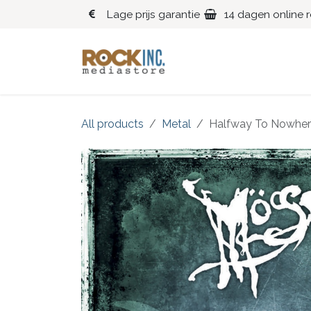
Overslaan naar inhoud
Lage prijs garantie
14 dagen online 
Blues
Klassiek
All products
Metal
Halfway To Nowhe