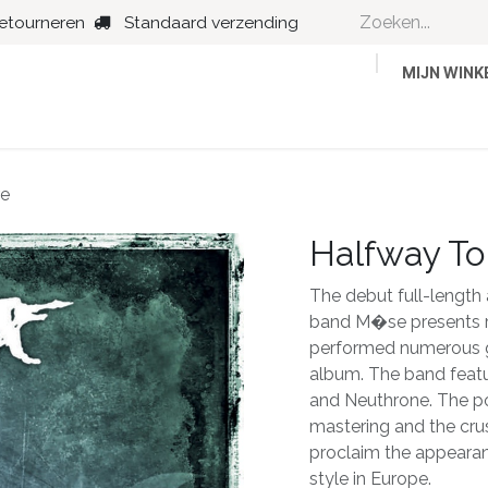
retourneren
Standaard verzending
MIJN WIN
Country
Dance
Folk
Jazz
re
Halfway T
The debut full-length
band M�se presents r
performed numerous gi
album. The band feat
and Neuthrone. The po
mastering and the cru
proclaim the appearan
style in Europe.