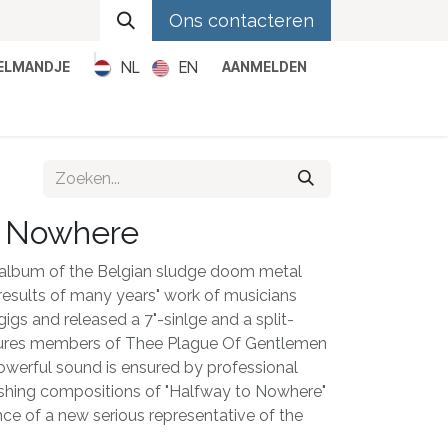
Ons contacteren
NL
EN
KELMANDJE
AANMELDEN
Metal
Pop
Rock
Reggae
o Nowhere
 album of the Belgian sludge doom metal
esults of many years" work of musicians
gs and released a 7"-sinlge and a split-
ures members of Thee Plague Of Gentlemen
werful sound is ensured by professional
shing compositions of "Halfway to Nowhere"
ce of a new serious representative of the