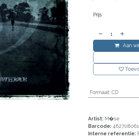
Prijs
Aan wi
Toevo
Formaat
:
CD
Artist:
M�se
Barcode:
462708061
Interne referentie: