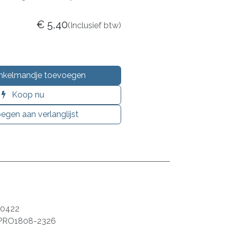
€
5,40
(Inclusief btw)
nkelmandje toevoegen
Koop nu
egen aan verlanglijst
10422
PRO1808-2326