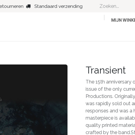
retourneren
Standaard verzending
MIJN WIN
Country
Dance
Folk
Jazz
Transient
The 15th anniversary o
issue of the only curr
Productions. Originall
was rapidly sold out a
responses and was a h
masterpiece is availab
quality printed materia
crafted by the band.St