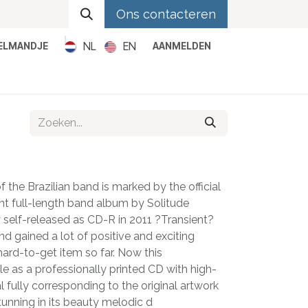
Ons contacteren
NL
EN
KELMANDJE
AANMELDEN
Metal
Pop
Rock
Reggae
f the Brazilian band is marked by the official
ent full-length band album by Solitude
y self-released as CD-R in 2011 ?Transient?
nd gained a lot of positive and exciting
ard-to-get item so far. Now this
le as a professionally printed CD with high-
l fully corresponding to the original artwork
unning in its beauty melodic d