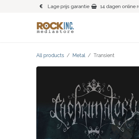
Overslaan naar inhoud
Lage prijs garantie
14 dagen online 
Blues
Klassiek
All products
Metal
Transient