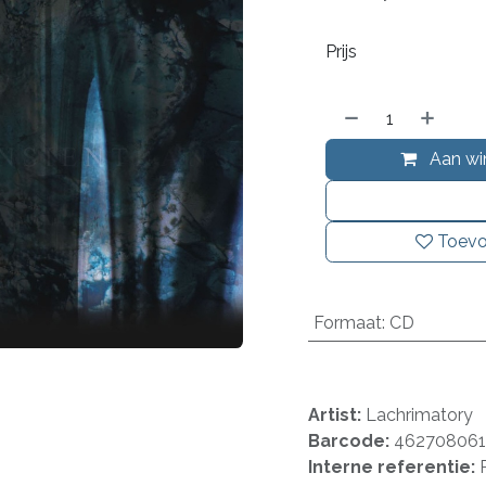
Prijs
Aan wi
Toevo
Formaat
:
CD
Artist:
Lachrimatory
Barcode:
46270806
Interne referentie: