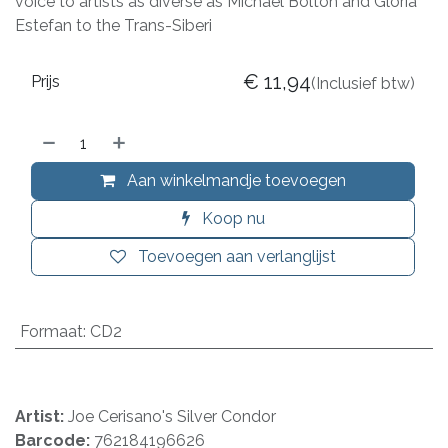
voice to artists as diverse as Michael Bolton and Gloria
Estefan to the Trans-Siberi
€
11,94
Prijs
(Inclusief btw)
Aan winkelmandje toevoegen
Koop nu
Toevoegen aan verlanglijst
Formaat
:
CD2
Artist:
Joe Cerisano's Silver Condor
Barcode:
762184196626