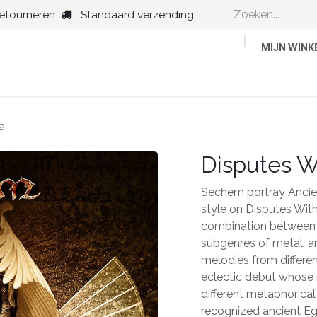
retourneren
Standaard verzending
MIJN WIN
Country
Dance
Folk
Jazz
a
Disputes W
Sechem portray Ancien
style on Disputes With
combination between 
subgenres of metal, a
melodies from differen
eclectic debut whose m
different metaphorical
recognized ancient Egy