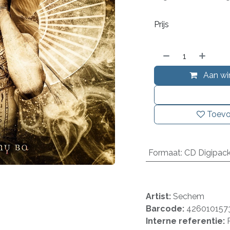
Prijs
Aan wi
Toevo
Formaat
:
CD Digipac
Artist:
Sechem
Barcode:
426010157
Interne referentie: