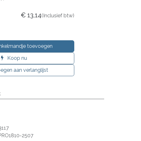
€
13,14
(Inclusief btw)
nkelmandje toevoegen
Koop nu
egen aan verlanglijst
k
3117
PRO1810-2507