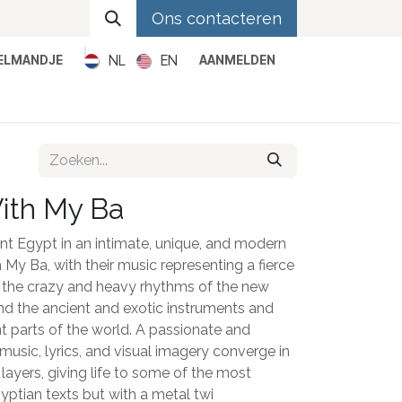
Ons contacteren
NL
EN
KELMANDJE
AANMELDEN
Metal
Pop
Rock
Reggae
ith My Ba
t Egypt in an intimate, unique, and modern
 My Ba, with their music representing a fierce
the crazy and heavy rhythms of the new
nd the ancient and exotic instruments and
t parts of the world. A passionate and
usic, lyrics, and visual imagery converge in
 layers, giving life to some of the most
ptian texts but with a metal twi