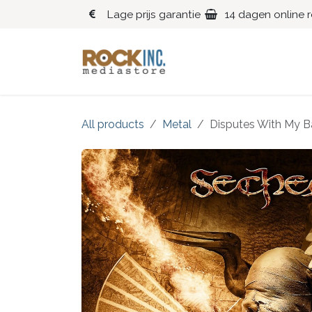
Overslaan naar inhoud
Lage prijs garantie
14 dagen online 
Blues
Klassiek
All products
Metal
Disputes With My B