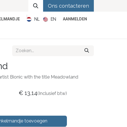
Ons contacteren
NL
EN
KELMANDJE
AANMELDEN
Metal
Pop
Rock
Reggae
nd
artist Bionic with the title Meadowland
€
13,14
(Inclusief btw)
nkelmandje toevoegen