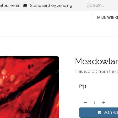
retourneren
Standaard verzending
MIJN WIN
Country
Dance
Folk
Jazz
Meadowla
This is a CD from the 
Prijs
Aan wi