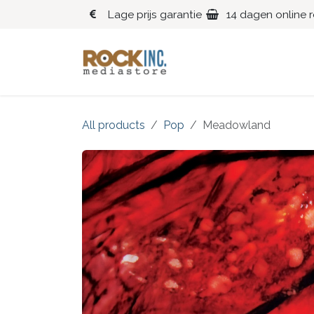
Overslaan naar inhoud
Lage prijs garantie
14 dagen online 
Blues
Klassiek
All products
Pop
Meadowland