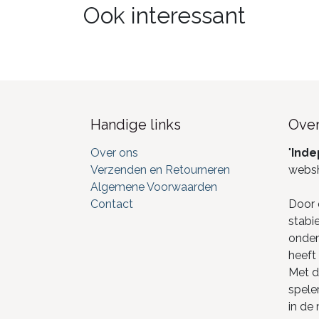
Ook interessant
Handige links
Over
Over ons
"
Inde
Verzenden en Retourneren
webs
Algemene Voorwaarden
Contact
Door 
stabi
onderd
heeft 
Met de
spele
in de