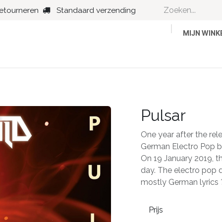
retourneren
Standaard verzending
MIJN WIN
Country
Dance
Folk
Jazz
Pulsar
One year after the rel
German Electro Pop ba
On 19 January 2019, the
day. The electro pop d
mostly German lyrics ?
Prijs