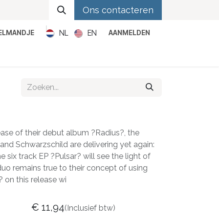
Ons contacteren
NL
EN
KELMANDJE
AANMELDEN
Metal
Pop
Rock
Reggae
ease of their debut album ?Radius?, the
nd Schwarzschild are delivering yet again:
 six track EP ?Pulsar? will see the light of
uo remains true to their concept of using
 on this release wi
€
11,94
(Inclusief btw)