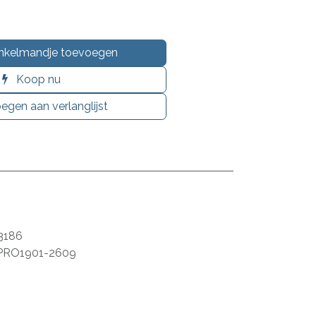
nkelmandje toevoegen
Koop nu
egen aan verlanglijst
3186
PRO1901-2609