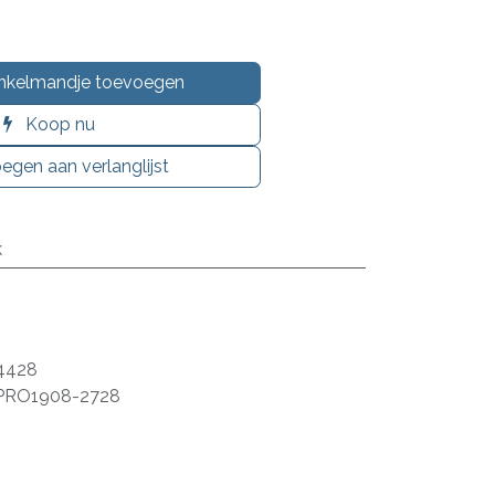
nkelmandje toevoegen
Koop nu
egen aan verlanglijst
k
4428
PRO1908-2728