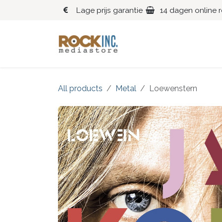
Overslaan naar inhoud
Lage prijs garantie
14 dagen online 
Blues
Klassiek
All products
Metal
Loewenstern