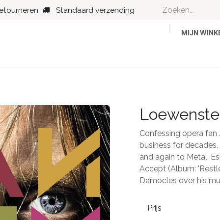
retourneren
Standaard verzending
MIJN WIN
Country
Dance
Folk
Jazz
Loewenste
Confessing opera fan
business for decades. 
and again to Metal. Es
Accept (Album: 'Restle
Damocles over his mus
Prijs