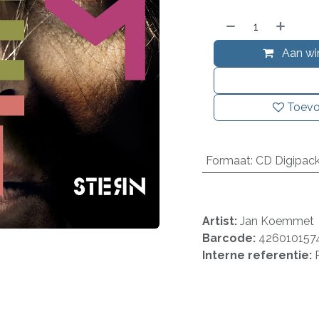
Aan wi
Toevo
Formaat
:
CD Digipac
Artist:
Jan Koemmet
Barcode:
426010157
Interne referentie: