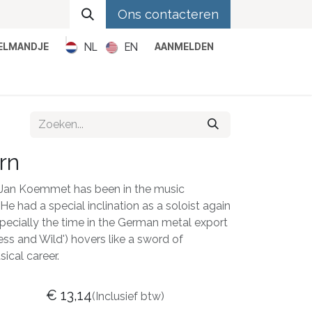
Ons contacteren
NL
EN
KELMANDJE
AANMELDEN
Metal
Pop
Rock
Reggae
rn
 Jan Koemmet has been in the music
He had a special inclination as a soloist again
pecially the time in the German metal export
ss and Wild') hovers like a sword of
ical career.
€
13,14
(Inclusief btw)