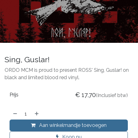
Sing, Guslar!
ORDO MCM is proud to present ROSS' Sing, Guslar! on
black and limited blood red vinyl.
€
17,70
Prijs
(Inclusief btw)
Aan winkelmandje toevoegen
Koop nu