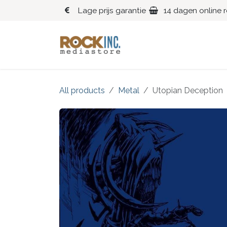
Overslaan naar inhoud
Lage prijs garantie
14 dagen online 
Blues
Klassiek
All products
Metal
Utopian Deception