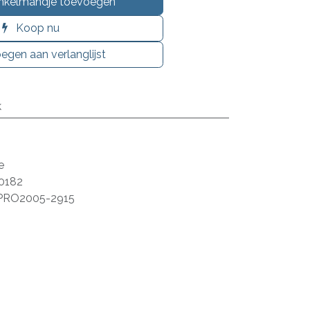
nkelmandje toevoegen
Koop nu
egen aan verlanglijst
k
e
0182
PRO2005-2915