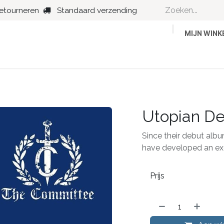
retourneren
Standaard verzending
MIJN WIN
Country
Dance
Folk
Jazz
Utopian De
Since their debut al
have developed an exc
Prijs