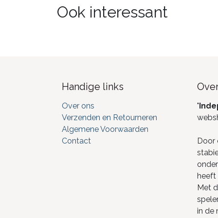
Ook interessant
Handige links
Over
Over ons
"
Inde
Verzenden en Retourneren
webs
Algemene Voorwaarden
Contact
Door 
stabi
onderd
heeft 
Met de
spele
in de