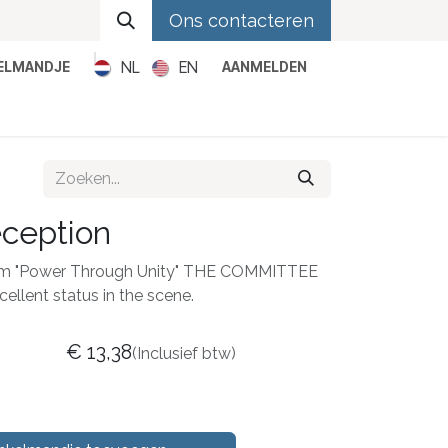
Ons contacteren
NL
EN
KELMANDJE
AANMELDEN
Metal
Pop
Rock
Reggae
ception
bum "Power Through Unity" THE COMMITTEE
ellent status in the scene.
€
13,38
(Inclusief btw)