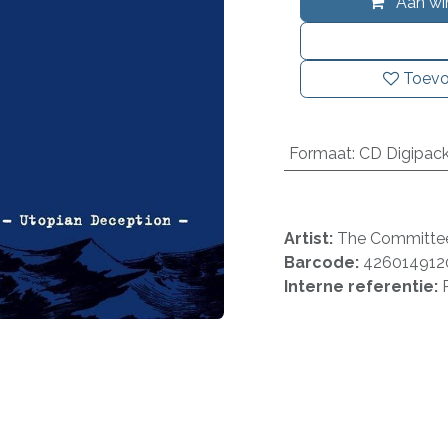
Aan wi
Toevo
Formaat
:
CD Digipac
Artist:
The Committe
Barcode:
426014912
Interne referentie: