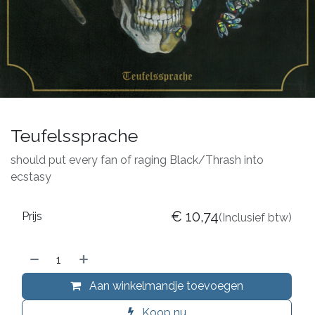
Teufelssprache
should put every fan of raging Black/Thrash into
ecstasy
€
10,74
Prijs
(Inclusief btw)
Aan winkelmandje toevoegen
Koop nu