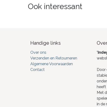
Ook interessant
Handige links
Over
Over ons
"
Inde
Verzenden en Retourneren
webs
Algemene Voorwaarden
Contact
Door 
stabi
onderd
heeft 
Met de
spele
in de