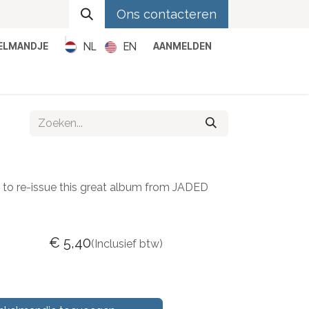
Ons contacteren
NL
EN
KELMANDJE
AANMELDEN
Metal
Pop
Rock
Reggae
 to re-issue this great album from JADED
€
5,40
(Inclusief btw)