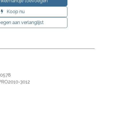
nkelmandje toevoegen
Koop nu
egen aan verlanglijst
90578
PRO2010-3012