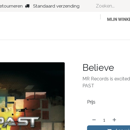
retourneren
Standaard verzending
MIJN WIN
Country
Dance
Folk
Jazz
Believe
MR Records is excited
PAST
Prijs