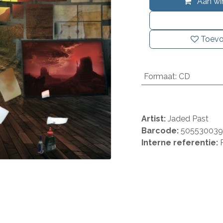
Aan wi
Toevo
Formaat
:
CD
Artist:
Jaded Past
Barcode:
50553003
Interne referentie: