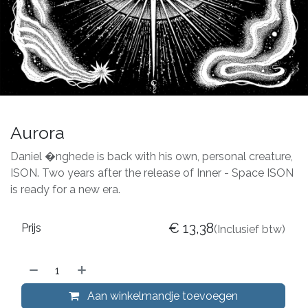
Aurora
Daniel �nghede is back with his own, personal creature,
ISON. Two years after the release of Inner - Space ISON
is ready for a new era.
€
13,38
Prijs
(Inclusief btw)
Aan winkelmandje toevoegen