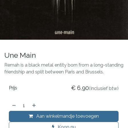
Une Main
Remah is a black metal entity born from a long-standing
friendship and split between Paris and Brussels.
€
6,90
Prijs
(Inclusief btw)
Aan winkelmandje toevoegen
Koop nu