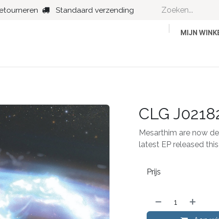
retourneren
Standaard verzending
MIJN WIN
Country
Dance
Folk
Jazz
CLG J0218
Mesarthim are now deve
latest EP released thi
Prijs