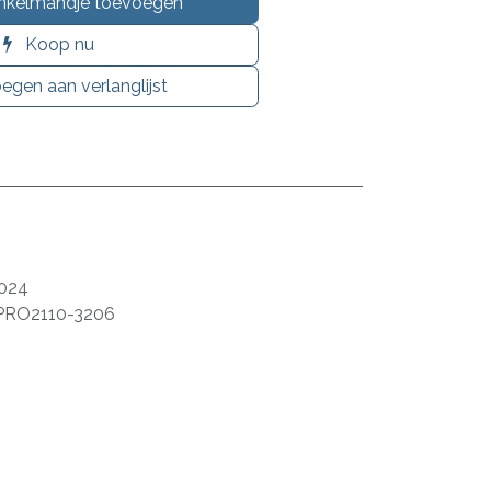
nkelmandje toevoegen
Koop nu
egen aan verlanglijst
024
PRO2110-3206