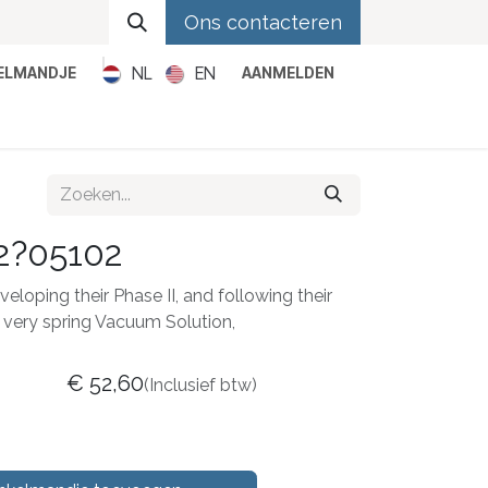
Ons contacteren
NL
EN
KELMANDJE
AANMELDEN
Metal
Pop
Rock
Reggae
2?05102
loping their Phase II, and following their
s very spring Vacuum Solution,
€
52,60
(Inclusief btw)