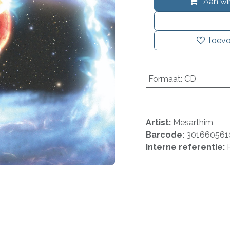
Aan wi
Toevo
Formaat
:
CD
Artist:
Mesarthim
Barcode:
301660561
Interne referentie: