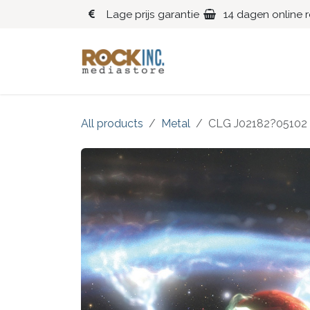
Overslaan naar inhoud
Lage prijs garantie
14 dagen online 
Blues
Klassiek
All products
Metal
CLG J02182?05102