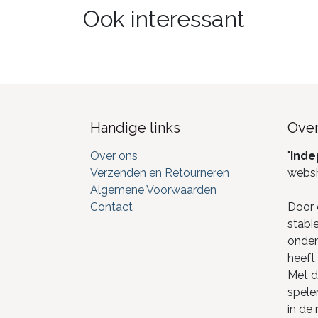
Ook interessant
Handige links
Over
Over ons
"
Inde
Verzenden en Retourneren
webs
Algemene Voorwaarden
Contact
Door 
stabi
onderd
heeft 
Met de
spele
in de