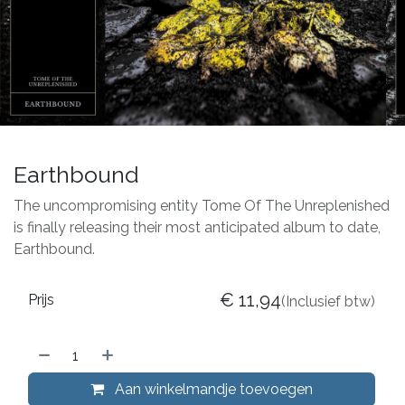
Earthbound
The uncompromising entity Tome Of The Unreplenished
is finally releasing their most anticipated album to date,
Earthbound.
€
11,94
Prijs
(Inclusief btw)
Aan winkelmandje toevoegen